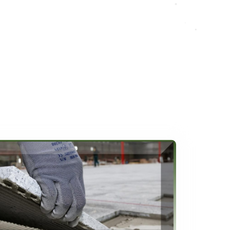
صفح
Anabon