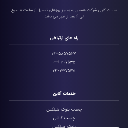
ساعات کاری شرکت همه روزه به جز روزهای تعطیل از ساعت 8 صبح
الی 6 بعد از ظهر می باشد.
راه های ارتباطی
09358575671
02191307535
09120227535
خدمات آنابن
چسب بلوک هبلکس
چسب کاشی
بلوک هبلکس