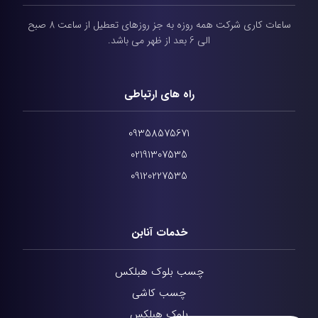
ساعات کاری شرکت همه روزه به جز روزهای تعطیل از ساعت 8 صبح
الی 6 بعد از ظهر می باشد.
راه های ارتباطی
09358575671
02191307535
09120227535
خدمات آنابن
چسب بلوک هبلکس
چسب کاشی
بلوک هبلکس