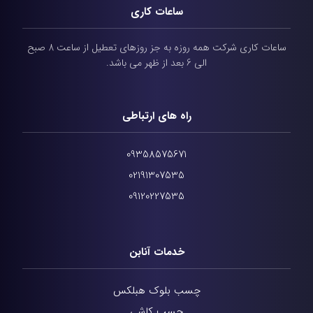
ساعات کاری
ساعات کاری شرکت همه روزه به جز روزهای تعطیل از ساعت 8 صبح
الی 6 بعد از ظهر می باشد.
راه های ارتباطی
09358575671
02191307535
09120227535
خدمات آنابن
چسب بلوک هبلکس
چسب کاشی