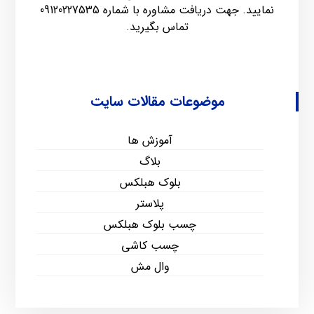
نمایید. جهت دریافت مشاوره با شماره
09120227535
تماس بگیرید.
موضوعات مقالات سایت
آموزش ها
بلاگ
بلوک هبلکس
پلاستر
چسب بلوک هبلکس
چسب کاشی
وال مش