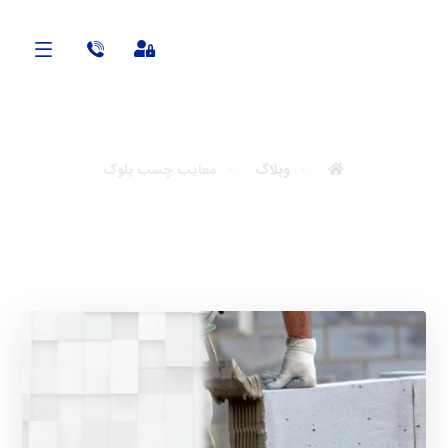
آنابن
وبلاگ
معایب چسب بلوک