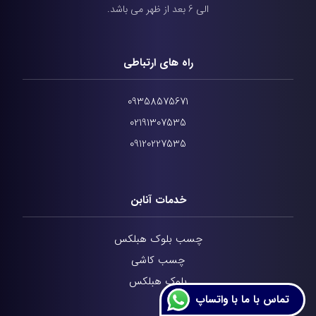
الی 6 بعد از ظهر می باشد.
راه های ارتباطی
09358575671
02191307535
09120227535
خدمات آنابن
چسب بلوک هبلکس
چسب کاشی
بلوک هبلکس
تماس با ما با واتساپ