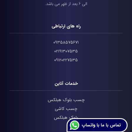
الی 6 بعد از ظهر می باشد.
راه های ارتباطی
09358575671
02191307535
09120227535
خدمات آنابن
چسب بلوک هبلکس
چسب کاشی
بلوک هبلکس
تماس با ما با واتساپ