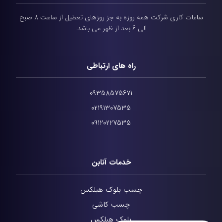
ساعات کاری شرکت همه روزه به جز روزهای تعطیل از ساعت 8 صبح
الی 6 بعد از ظهر می باشد.
راه های ارتباطی
09358575671
02191307535
09120227535
خدمات آنابن
چسب بلوک هبلکس
چسب کاشی
بلوک هبلکس