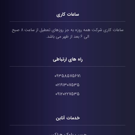
ساعات کاری
ساعات کاری شرکت همه روزه به جز روزهای تعطیل از ساعت 8 صبح
الی 6 بعد از ظهر می باشد.
راه های ارتباطی
09358575671
02191307535
09120227535
خدمات آنابن
چسب بلوک هبلکس