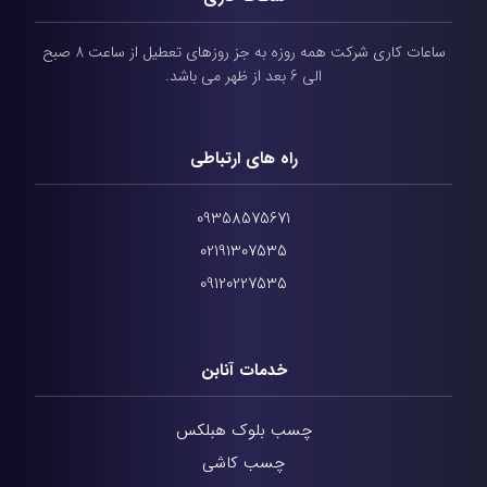
ساعات کاری شرکت همه روزه به جز روزهای تعطیل از ساعت 8 صبح
الی 6 بعد از ظهر می باشد.
راه های ارتباطی
09358575671
02191307535
09120227535
خدمات آنابن
چسب بلوک هبلکس
چسب کاشی